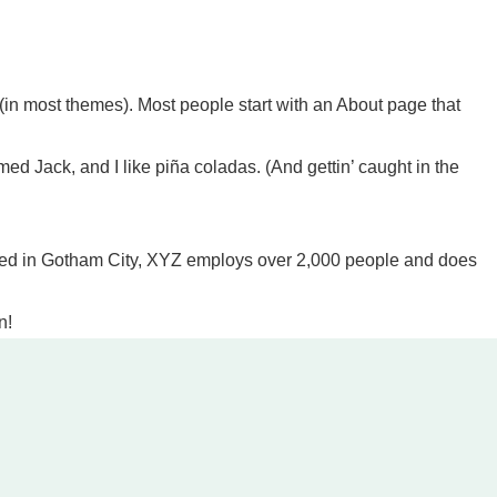
n (in most themes). Most people start with an About page that
med Jack, and I like piña coladas. (And gettin’ caught in the
ted in Gotham City, XYZ employs over 2,000 people and does
n!