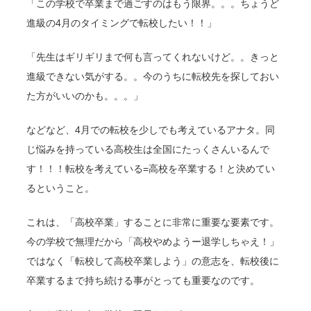
「この学校で卒業まで過ごすのはもう限界。。。ちょうど
進級の4月のタイミングで転校したい！！」
「先生はギリギリまで何も言ってくれないけど。。きっと
進級できない気がする。。今のうちに転校先を探しておい
た方がいいのかも。。。」
などなど、4月での転校を少しでも考えているアナタ。同
じ悩みを持っている高校生は全国にたっくさんいるんで
す！！！転校を考えている=高校を卒業する！と決めてい
るということ。
これは、「高校卒業」することに非常に重要な要素です。
今の学校で無理だから「高校やめようー退学しちゃえ！」
ではなく「転校して高校卒業しよう」の意志を、転校後に
卒業するまで持ち続ける事がとっても重要なのです。